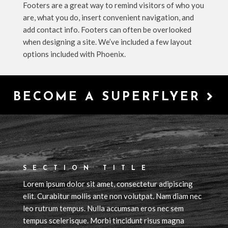
Footers are a great way to remind visitors of who you
are, what you do, insert convenient navigation, and
add contact info. Footers can often be overlooked
when designing a site. We’ve included a few layout
options included with Phoenix.
BECOME A SUPERFLYER
SECTION TITLE
Lorem ipsum dolor sit amet, consectetur adipiscing
elit. Curabitur mollis ante non volutpat. Nam diam nec
leo rutrum tempus. Nulla accumsan eros nec sem
tempus scelerisque. Morbi tincidunt risus magna