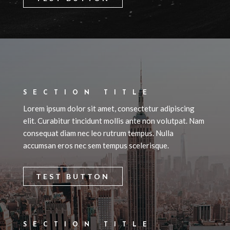
SECTION TITLE
Lorem ipsum dolor sit amet, consectetur adipiscing
elit. Curabitur tincidunt mollis ante non volutpat. Nam
consequat diam nec leo rutrum tempus. Nulla
accumsan eros nec sem tempus scelerisque.
TEST BUTTON
SECTION TITLE